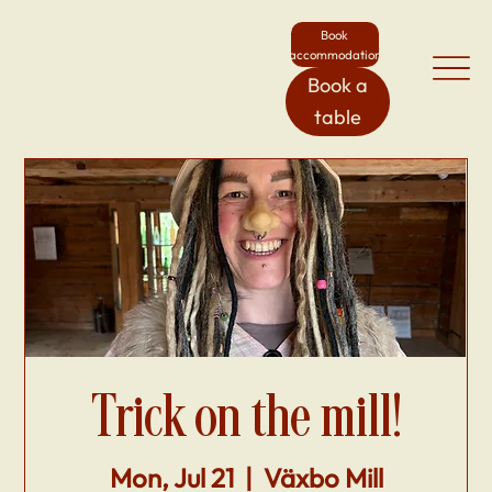
Book
accommodation
Book a
table
Trick on the mill!
Mon, Jul 21
  |  
Växbo Mill