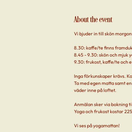
About the event
Vi bjuder in till skön morgo
8.30: kaffe/te finns framdu
8.45 - 9.30: skön och mjuk yo
9.30: frukost, kaffe/te och 
Inga förkunskaper krävs. Ko
Ta med egen matta samt en f
väder inne på loftet.
Anmälan sker via bokning til
Yoga och frukost kostar 225
Vi ses på yogamattan!