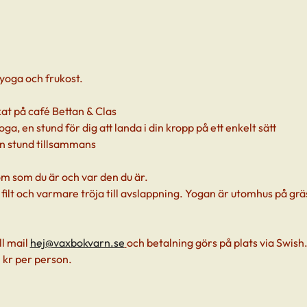
nyoga och frukost.
kat på café Bettan & Clas
ga, en stund för dig att landa i din kropp på ett enkelt sätt
en stund tillsammans
m som du är och var den du är.
ilt och varmare tröja till avslappning. Yogan är utomhus på gr
l mail 
hej@vaxbokvarn.se
och betalning görs på plats via Swish
 kr per person.