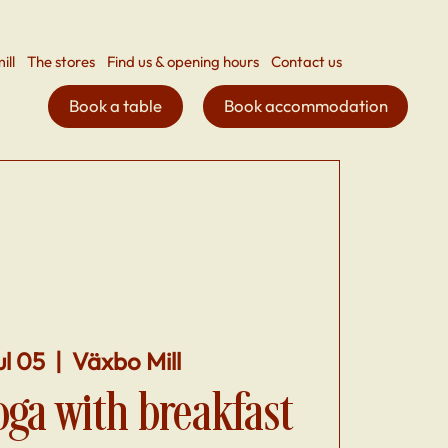
ill
The stores
Find us & opening hours
Contact us
Book a table
Book accommodation
ul 05
  |  
Växbo Mill
ga with breakfast