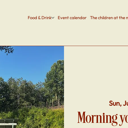
Food & Drink
Event calendar
The children at the m
Sun, J
Morning yo