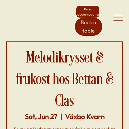
Book
accommodation
Book a
table
Melodikrysset &
frukost hos Bettan &
Clas
Sat, Jun 27
  |  
Växbo Kvarn