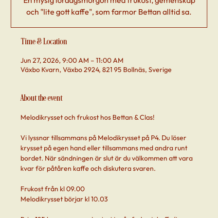
En mysig lördagsmorgon med frukost, gemenskap
och "lite gott kaffe", som farmor Bettan alltid sa.
Time & Location
Jun 27, 2026, 9:00 AM – 11:00 AM
Växbo Kvarn, Växbo 2924, 821 95 Bollnäs, Sverige
About the event
Melodikrysset och frukost hos Bettan & Clas! 
Vi lyssnar tillsammans på Melodikrysset på P4. Du löser 
krysset på egen hand eller tillsammans med andra runt 
bordet. När sändningen är slut är du välkommen att vara 
kvar för påtåren kaffe och diskutera svaren. 
Frukost från kl 09.00
Melodikrysset börjar kl 10.03