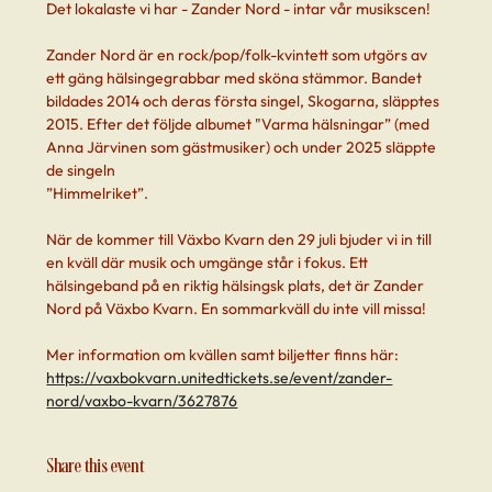
Det lokalaste vi har - Zander Nord - intar vår musikscen!
Zander Nord är en rock/pop/folk-kvintett som utgörs av 
ett gäng hälsingegrabbar med sköna stämmor. Bandet 
bildades 2014 och deras första singel, Skogarna, släpptes 
2015. Efter det följde albumet "Varma hälsningar” (med 
Anna Järvinen som gästmusiker) och under 2025 släppte 
de singeln 
”Himmelriket”. 
När de kommer till Växbo Kvarn den 29 juli bjuder vi in till 
en kväll där musik och umgänge står i fokus. Ett 
hälsingeband på en riktig hälsingsk plats, det är Zander 
Nord på Växbo Kvarn. En sommarkväll du inte vill missa! 
Mer information om kvällen samt biljetter finns här: 
https://vaxbokvarn.unitedtickets.se/event/zander-
nord/vaxbo-kvarn/3627876
Share this event