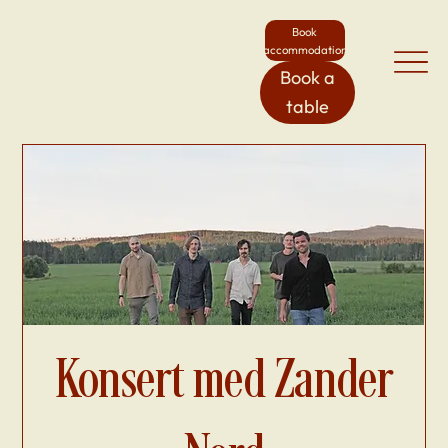
Book
accommodation
Book a
table
Konsert med Zander