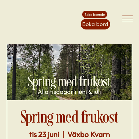
Boka boende
Boka bord
Spring med frukost
tis 23 juni
  |  
Växbo Kvarn