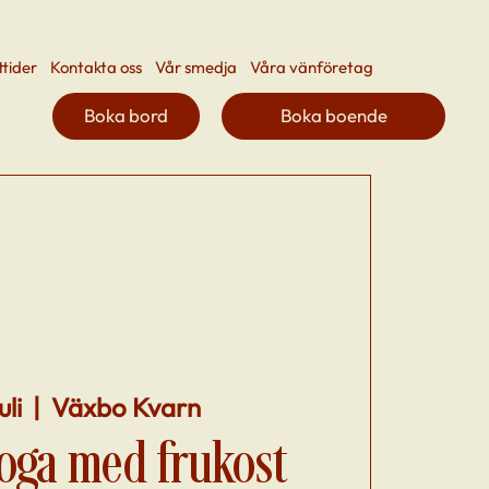
ttider
Kontakta oss
Vår smedja
Våra vänföretag
Boka bord
Boka boende
uli
  |  
Växbo Kvarn
oga med frukost