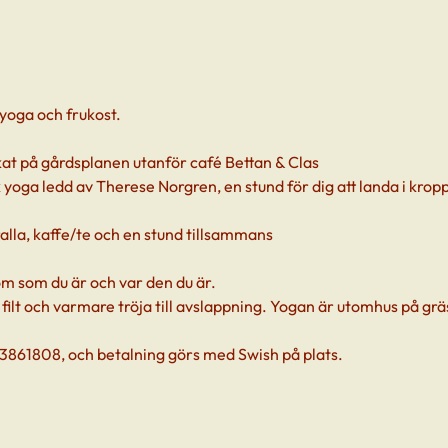
nyoga och frukost.
kat på gårdsplanen utanför café Bettan & Clas
yoga ledd av Therese Norgren, en stund för dig att landa i kropp
alla, kaffe/te och en stund tillsammans
m som du är och var den du är.
ilt och varmare tröja till avslappning. Yogan är utomhus på gr
3861808, och betalning görs med Swish på plats.