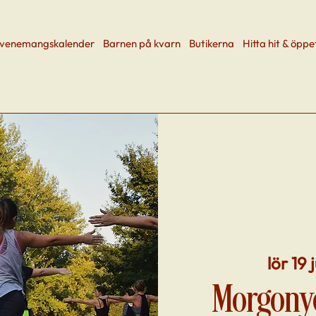
venemangskalender
Barnen på kvarn
Butikerna
Hitta hit & öppe
lör 19 j
Morgony