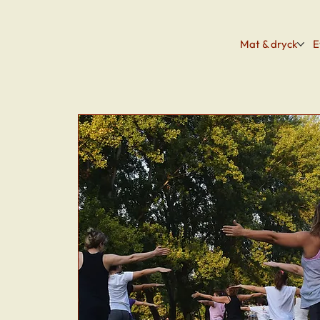
Mat & dryck
E